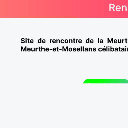
Ren
Site de rencontre de la Meur
Meurthe-et-Mosellans célibatair
Rencontre Nancy
Utilisez un site de rencontre de Meurth
Inscrivez-vous sur RDV54 pour découvrir les
autres villes du 54. Quoi de plus agréable que
Meurthe-et-Moselle
avec quelqu'un que l'on a
Pour savourer des tête-à-tête à deux, rejoignez