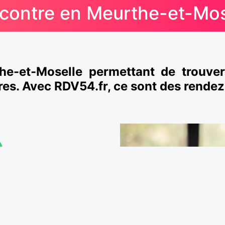
contre en Meurthe-et-Mos
the-et-Moselle permettant de trouv
es. Avec RDV54.fr, ce sont des rendez
e-et-Moselle.
 célibataires de Nancy et
 d'avoir un
rendez-vous en
ime ?
 les personnes inscrites sur