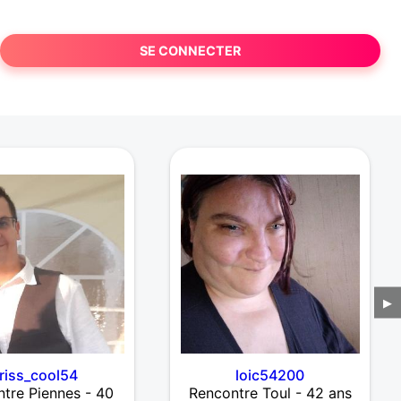
SE CONNECTER
▶
riss_cool54
loic54200
tre Piennes - 40
Rencontre Toul - 42 ans