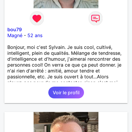
bou79
Magné
-
52 ans
Bonjour, moi c'est Sylvain. Je suis cool, cultivé,
intelligent, plein de qualités. Mélange de tendresse,
d'intelligence et d'humour, j'aimerai rencontrer des
personnes cool! On verra ce que ça peut donner. je
n'ai rien d'arrêté : amitié, amour tendre et
passionnelle, etc. Je suis ouvert à tout...Alors
n'ayez-pas peur de me contacter, sinon c'est moi
qui le ferais!!!!!!!!!!!!! Ou peut-être pas! je suis
Voir le profil
100000000000 vrai.