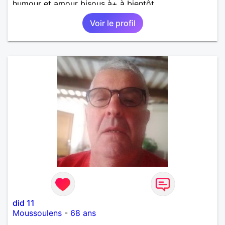
humour et amour bisous à+ à bientôt
Voir le profil
did 11
Moussoulens
-
68 ans