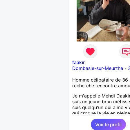
faakir
Dombasle-sur-Meurthe
-
Homme célibataire de 36 
recherche rencontre amo
Je m'appelle Mehdi Daakir
suis un jeune brun métisse
suis quelqu'un qui aime vi
qui croque la vie en pleine
Je suis très optimiste , un
Voir le profil
certain sens de l'humour ,