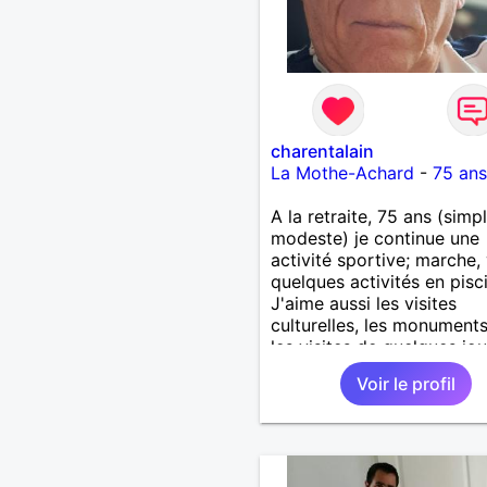
charentalain
La Mothe-Achard
-
75 ans
A la retraite, 75 ans (simp
modeste) je continue une
activité sportive; marche, 
quelques activités en pisc
J'aime aussi les visites
culturelles, les monuments
les visites de quelques jou
voudrais rencontrer une
Voir le profil
personne sympa, simple,
naturelle, aimant les balad
visites culturelles, etc..