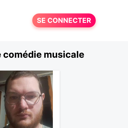
SE CONNECTER
e comédie musicale