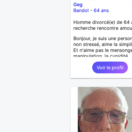
Geg
Bandol
-
64 ans
Homme divorcé(e) de 64 
recherche rencontre amo
Bonjour, je suis une perso
non stressé, aime la simpli
Et n'aime pas le mensonge
manipulation, la cupidité,....
Aime se promener au bord
Voir le profil
plage main ✋ dans la main
Partager la vie. Les restos
sorties, visiter les vieux vi
avec leurs anecdotes. San
oublier la famille. Si une
ce reconnaît qu'elle
communique avec moi.