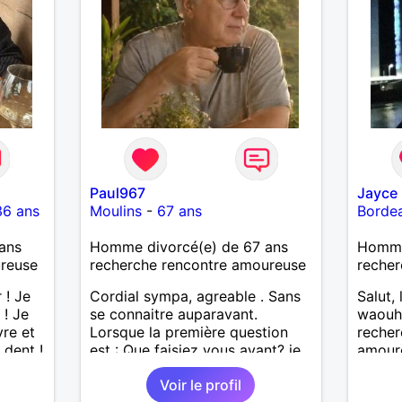
Paul967
Jayce
36 ans
Moulins
-
67 ans
Borde
ans
Homme divorcé(e) de 67 ans
Homme 
ureuse
recherche rencontre amoureuse
recher
 ! Je
Cordial sympa, agreable . Sans
Salut,
 ! Je
se connaitre auparavant.
waouh 
vre et
Lorsque la première question
recher
 dent !
est : Que faisiez vous avant? je
amoure
ne donne pas suite. Je suis
petit 
Voir le profil
 galant
vintage désolé , on commence
de 7 a