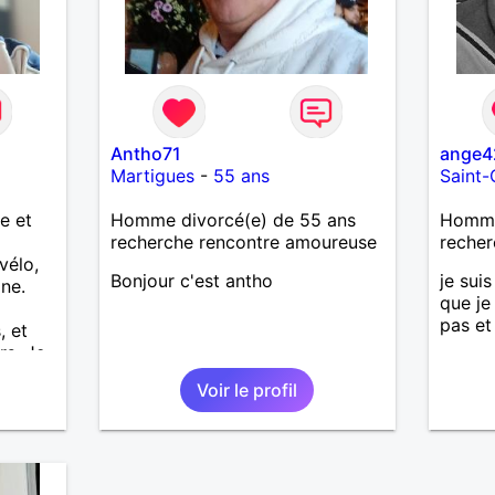
Antho71
ange4
Martigues
-
55 ans
Saint
le et
Homme divorcé(e) de 55 ans
Homme
recherche rencontre amoureuse
recher
vélo,
Bonjour c'est antho
je suis
ine.
que je
pas et
, et
rs. Je
Voir le profil
es, les