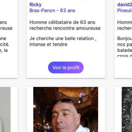
Ricky
david
Bras-Panon
-
63 ans
Pineui
ans
Homme célibataire de 63 ans
Homme 
ureuse
recherche rencontre amoureuse
recher
nne
Je cherche une belle relation ,
Bonjou
cité.
intense et tendre
nos p
, la
balade
.....
crois 
 de la
de fai
Voir le profil
boulev
.
envole
, les
les mo
llages
apaise
s
as la 
 femme