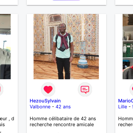
s un
par bonjour .......... Un minimum
Je
...... Je ne suis pas docteur ,
banquier, psycholoque ,
tés !
philantrope, mécène.
HezouSylvain
Mario
Valbonne
-
42 ans
Lille
-
œur , d
Homme célibataire de 42 ans
Homme 
uis
recherche rencontre amicale
recher
,