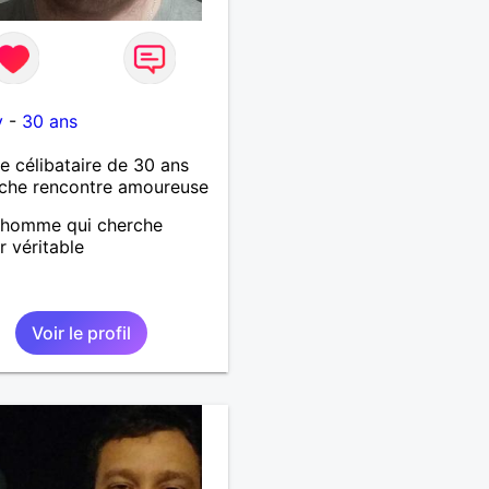
y
-
30 ans
célibataire de 30 ans
che rencontre amoureuse
 homme qui cherche
r véritable
Voir le profil