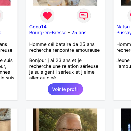
Coco14
Natsu
s
Bourg-en-Bresse
-
25 ans
Pussa
ans
Homme célibataire de 25 ans
Homme 
ureuse
recherche rencontre amoureuse
recher
e suis
Bonjour j ai 23 ans et je
Jeune
ur,
recherche une relation sérieuse
l'amou
onnes
je suis gentil sérieux et j aime
 je suis
aller au ciné....
'aime
Voir le profil
t
 Je
ureuse