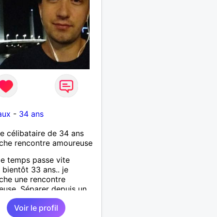
aux
-
34 ans
célibataire de 34 ans
che rencontre amoureuse
 le temps passe vite
bientôt 33 ans.. je
che une rencontre
use. Séparer depuis un
moment j'ai déjà une fille
Voir le profil
ns.