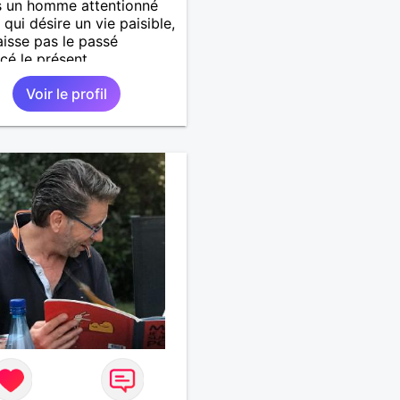
s un homme attentionné
 qui désire un vie paisible,
laisse pas le passé
ncé le présent.
Voir le profil