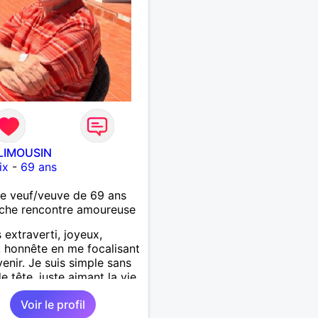
LIMOUSIN
ix
-
69 ans
 veuf/veuve de 69 ans
che rencontre amoureuse
s extraverti, joyeux,
f, honnête en me focalisant
venir. Je suis simple sans
e tête, juste aimant la vie.
rs en pensées positives,
Voir le profil
x de vivre. Malgré mon