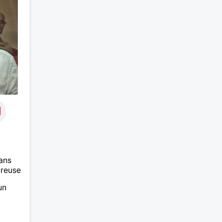
seté
 ne
ans
ureuse
un