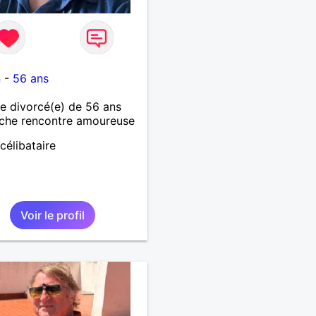
1
n
-
56 ans
 divorcé(e) de 56 ans
che rencontre amoureuse
célibataire
Voir le profil