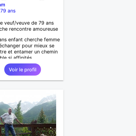
am
-
79 ans
 veuf/veuve de 79 ans
che rencontre amoureuse
ans enfant cherche femme
'échanger pour mieux se
tre et entamer un chemin
le si affinités.
Voir le profil