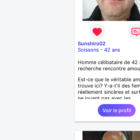
Sunshiro02
Soissons
-
42 ans
Homme célibataire de 42 
recherche rencontre amo
Est-ce que le véritable a
trouve ici? Y-a-t'il des f
réellement sincères et sur
ne jouant pas avec les
sentiments des hommes? 
Voir le profil
un homme protecteur et
bienveillant, je veux conti
d'y croire et pouvoir enfin
former la petite famille qu
désir temps. Faux profil,