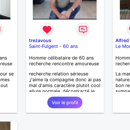
trezavous
Alfred
Saint-Fulgent
-
60 ans
Le Mon
ans
Homme célibataire de 60 ans
Homme
ureuse
recherche rencontre amoureuse
recher
mour se
recherche relation sérieuse
La mar
emmes
,j'aime la compagnie donc ai pas
nature
tout
mal d'amis caractère plutot cool
bon re
allure normale ,décontracté je
sympat
Etant
voudrais rencontrer une
nouvel
Voir le profil
personne aimant la nature
nuer
,bricolage ,quelqu'un de simple
et naturel à vos claviers
e je
mesdames