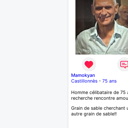
profiteuse et autres joyeu
passer votre chemin, vous
m'intéressez pas du tout!
Mamokyan
Castillonnès
-
75 ans
Homme célibataire de 75 
recherche rencontre amo
Grain de sable cherchant 
autre grain de sable!!