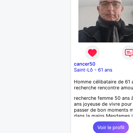
cancer50
Saint-Lô
-
61 ans
Homme célibataire de 61 
recherche rencontre amo
recherche femme 50 ans 
ans joyeuse de vivre pour
passer de bon moments m
dans la mains Mesdames j
attend de vous lire .
Voir le profil