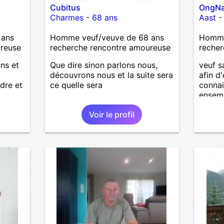
Cubitus
OngN
Charmes
-
68 ans
Aast
 ans
Homme veuf/veuve de 68 ans
Homme
ureuse
recherche rencontre amoureuse
recher
ans et
Que dire sinon parlons nous,
veuf s
découvrons nous et la suite sera
afin d
dre et
ce quelle sera
connai
ensemb
Voir le profil