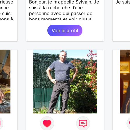
rieuse
Bonjour, je m’appelle Sylvain. Je
Je sui
onne
suis à la recherche d’une
 suis,
personne avec qui passer de
nons à
bons moments et voir plus si
nous nous correspondons.
Voir le profil
J’aime la nature, les voyages et
aussi faire la fête de temps en
temps ;-)Je suis papa d’un petit
garçon de 7 ans dont je
m’occupe en garde alternée.
J’aime à peu près tous les styles
de musique. (Oui je suis pas trop
fan de Jul). Je fais du sport
pour garder la forme et plutôt
agréable à regarder. (Enfin je le
pense en tout cas 😂)