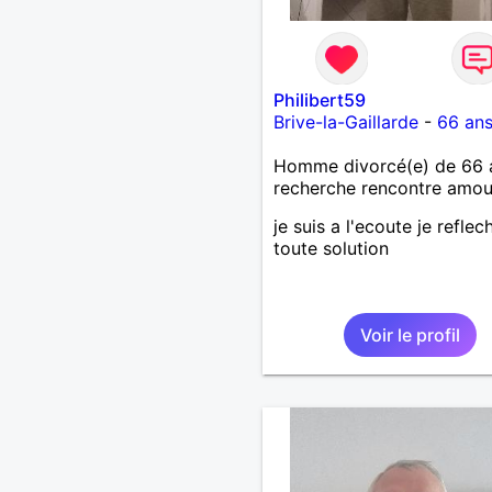
Philibert59
Brive-la-Gaillarde
-
66 an
Homme divorcé(e) de 66 
recherche rencontre amo
je suis a l'ecoute je reflech
toute solution
Voir le profil