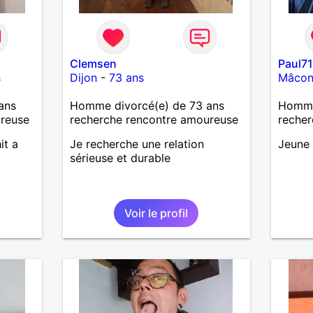
Clemsen
Paul7
s
Dijon
-
73 ans
Mâco
ans
Homme divorcé(e) de 73 ans
Homme
ureuse
recherche rencontre amoureuse
recher
it a
Je recherche une relation
Jeune 
sérieuse et durable
Voir le profil