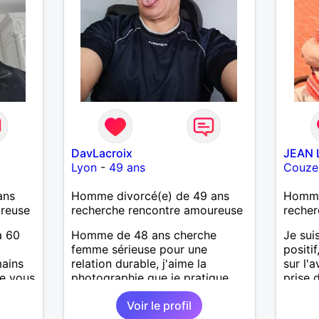
DavLacroix
JEAN 
Lyon
-
49 ans
Couze
ans
Homme divorcé(e) de 49 ans
Homme
ureuse
recherche rencontre amoureuse
recher
à 60
Homme de 48 ans cherche
Je sui
femme sérieuse pour une
positi
ains
relation durable, j'aime la
sur l'a
e vous
photographie que je pratique,
prise d
mais l'art en général, j'aime
Toujou
Voir le profil
bricoler, marcher, resto, ciné,
heureu