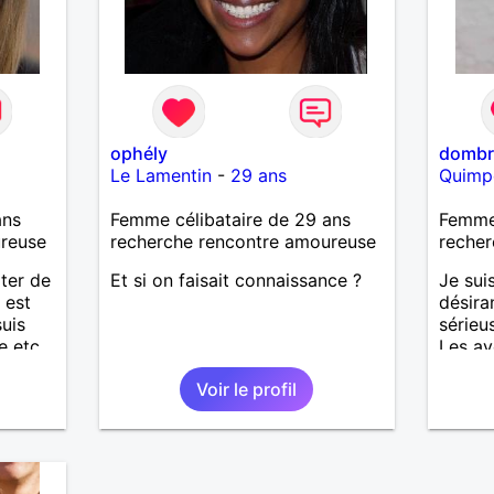
ophély
domb
Le Lamentin
-
29 ans
Quimp
ans
Femme célibataire de 29 ans
Femme 
ureuse
recherche rencontre amoureuse
recher
iter de
Et si on faisait connaissance ?
Je sui
 est
désira
suis
sérieu
e etc.
Les av
m'inté
Voir le profil
un hom
romant