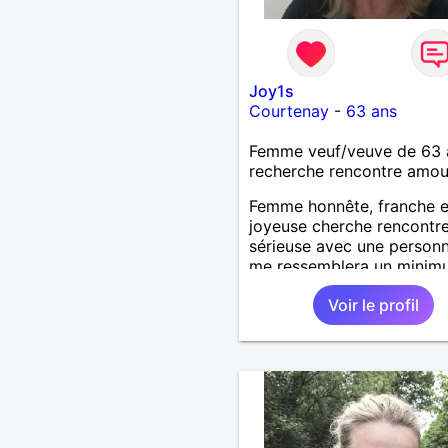
Joy1s
Courtenay
-
63 ans
Femme veuf/veuve de 63 
recherche rencontre amo
Femme honnête, franche e
joyeuse cherche rencontr
sérieuse avec une personn
me ressemblera un minimum
des défauts comme tout l
Voir le profil
monde et souhaite une vi
sereine dans une relation 
long terme.