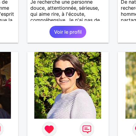
s de
Je recherche une personne
De nat
omme
douce, attentionnée, sérieuse,
recher
'esprit
qui aime rire, à l'écoute,
homme
que la
compréhensive. Je n'ai pas de
partag
préférence physique
compli
Voir le profil
particulière, ni de moyenne
d'age, tout est question de
feeling.