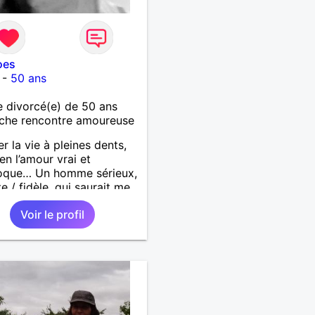
oes
-
50 ans
 divorcé(e) de 50 ans
che rencontre amoureuse
r la vie à pleines dents,
 en l’amour vrai et
roque… Un homme sérieux,
e / fidèle, qui saurait me
ire à nouveau, est le bien
Voir le profil