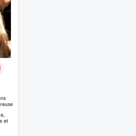
ans
ureuse
te,
e et