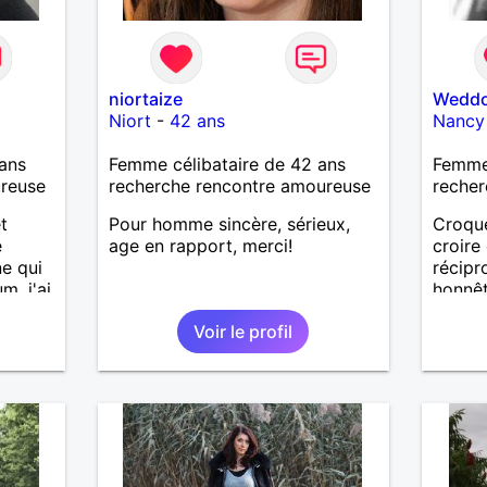
niortaize
Wedd
Niort
-
42 ans
Nancy
ans
Femme célibataire de 42 ans
Femme
ureuse
recherche rencontre amoureuse
recher
t
Pour homme sincère, sérieux,
Croque
e
age en rapport, merci!
croire
e qui
récip
. j'ai
honnêt
e
faire r
Voir le profil
e
venu !
sur du