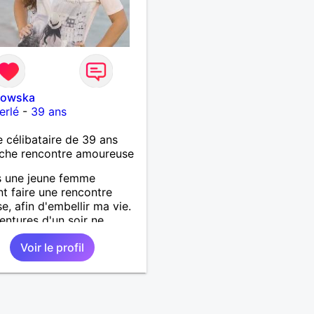
rowska
erlé
-
39 ans
célibataire de 39 ans
che rencontre amoureuse
s une jeune femme
nt faire une rencontre
se, afin d'embellir ma vie.
entures d'un soir ne
ressent pas, je recherche
Voir le profil
me attentionné, élégant,
ique, sensible.