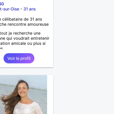
60
t-sur-Oise
-
31 ans
célibataire de 31 ans
che rencontre amoureuse
tout je recherche une
ne qui voudrait entretenir
lation amicale ou plus si
és.
Voir le profil