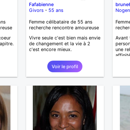
Fafabienne
brune
Givors
-
55 ans
Nogen
ans
Femme célibataire de 55 ans
Femme 
ureuse
recherche rencontre amoureuse
recher
coeur
Vivre seule c'est bien mais envie
Avant 
apitre.
de changement et la vie à 2
person
c'est encore mieux.
une re
affinit
Voir le profil