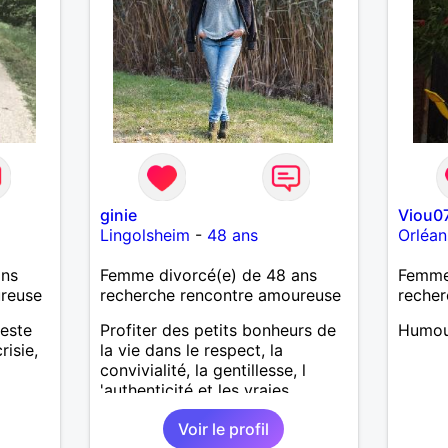
ginie
Viou0
Lingolsheim
-
48 ans
Orléan
ans
Femme divorcé(e) de 48 ans
Femme
ureuse
recherche rencontre amoureuse
recher
teste
Profiter des petits bonheurs de
Humour
risie,
la vie dans le respect, la
convivialité, la gentillesse, l
'authenticité et les vraies
valeurs.
Voir le profil