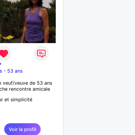
7
s
-
53 ans
 veuf/veuve de 53 ans
che rencontre amicale
 et simplicité
Voir le profil