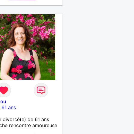
nou
-
61 ans
divorcé(e) de 61 ans
che rencontre amoureuse