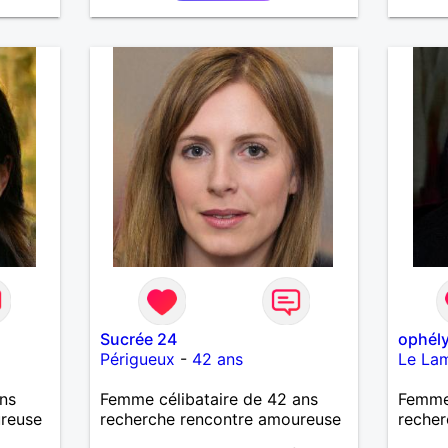
Sucrée 24
ophél
Périgueux
-
42 ans
Le La
ns
Femme célibataire de 42 ans
Femme 
ureuse
recherche rencontre amoureuse
recher