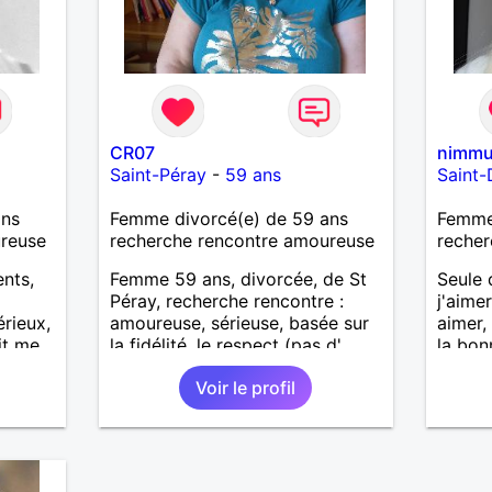
CR07
nimm
Saint-Péray
-
59 ans
Saint-
ans
Femme divorcé(e) de 59 ans
Femme 
ureuse
recherche rencontre amoureuse
recher
ents,
Femme 59 ans, divorcée, de St
Seule 
Péray, recherche rencontre :
j'aime
rieux,
amoureuse, sérieuse, basée sur
aimer,
it me
la fidélité, le respect (pas d'
la bon
 bien
aventure d'un soir). Rien ne vaut
Voir le profil
une rencontre après quelques
échanges par messages pour
savoir si il y a un feeling entre
les deux et le désir de se revoir.
Au plaisir de se découvrir...