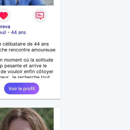
reva
uil
-
44 ans
célibataire de 44 ans
che rencontre amoureuse
 un moment où la solitude
op pesante et arrive le
de vouloir enfin côtoyer
heur. Je recherche tout
d dials sympas et si
Voir le profil
g commun je souhaite
trer sur Montreuil et
r alentours, pourquoi pas.