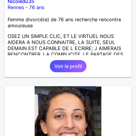
Nicoledu35
Rennes
-
76 ans
Femme divorcé(e) de 76 ans recherche rencontre
amoureuse
OSEZ UN SIMPLE CLIC, ET LE VIRTUEL NOUS
AIDERA A NOUS CONNAITRE, LA SUITE, SEUL
DEMAIN EST CAPABLE DE L ECRIRE; J AIMERAIS
RENCONTRER, LA COMPLICITE, LE PARTAGE DES
BELLES CHOSES DE LA VIE : BALADES, VOYAGES
Voir le profil
EN FRANCE OU AILLEURS. ETRE A L ECOUTE DE L
AUTRE, ET LA VIE SERA PLUS BELLE
ENCORE.....................