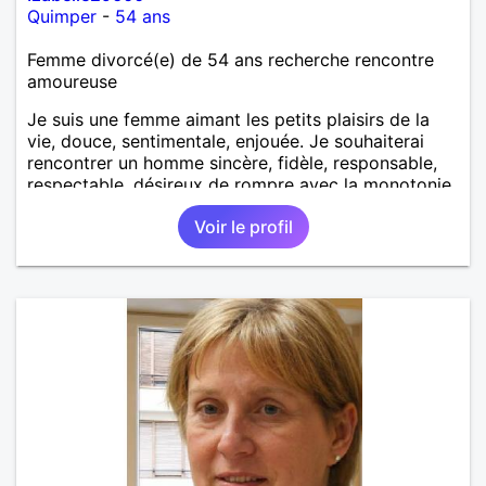
Quimper
-
54 ans
Femme divorcé(e) de 54 ans recherche rencontre
amoureuse
Je suis une femme aimant les petits plaisirs de la
vie, douce, sentimentale, enjouée. Je souhaiterai
rencontrer un homme sincère, fidèle, responsable,
respectable, désireux de rompre avec la monotonie
du célibat et voir la vie autrement.
Voir le profil