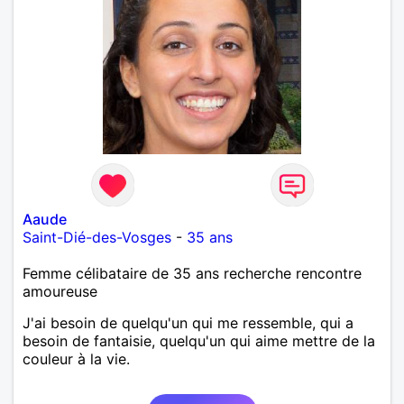
Aaude
Saint-Dié-des-Vosges
-
35 ans
Femme célibataire de 35 ans recherche rencontre
amoureuse
J'ai besoin de quelqu'un qui me ressemble, qui a
besoin de fantaisie, quelqu'un qui aime mettre de la
couleur à la vie.