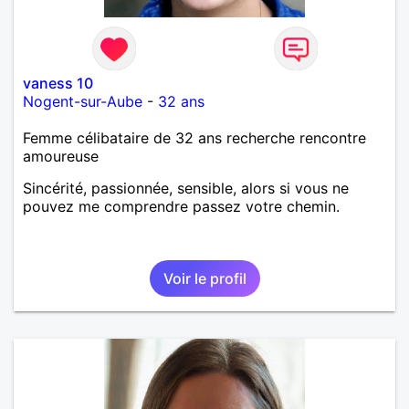
vaness 10
Nogent-sur-Aube
-
32 ans
Femme célibataire de 32 ans recherche rencontre
amoureuse
Sincérité, passionnée, sensible, alors si vous ne
pouvez me comprendre passez votre chemin.
Voir le profil