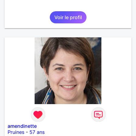
Voir le profil
amendinette
Pruines
-
57 ans