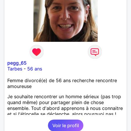
pegg_65
Tarbes
-
56 ans
Femme divorcé(e) de 56 ans recherche rencontre
amoureuse
Je souhaite rencontrer un homme sérieux (pas trop
quand même) pour partager plein de chose
ensemble. Tout d'abord apprenons à nous connaitre
et si l'étincelle se déclenche, alors pourquoi pas !
Voir le profil