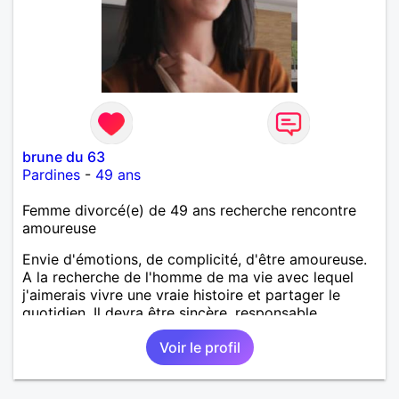
brune du 63
Pardines
-
49 ans
Femme divorcé(e) de 49 ans recherche rencontre
amoureuse
Envie d'émotions, de complicité, d'être amoureuse.
A la recherche de l'homme de ma vie avec lequel
j'aimerais vivre une vraie histoire et partager le
quotidien. Il devra être sincère, responsable,
ambitieux, entreprenant, fort de caractère et avec le
Voir le profil
sens de l'humour. Il saura me chouchouter et me
mettre en valeur, me donner son amour et attention.
Merci de m'avoir lu et à bientôt...