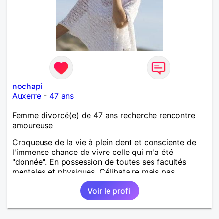
nochapi
Auxerre
-
47 ans
Femme divorcé(e) de 47 ans recherche rencontre
amoureuse
Croqueuse de la vie à plein dent et consciente de
l'immense chance de vivre celle qui m'a été
"donnée". En possession de toutes ses facultés
mentales et physiques. Célibataire mais pas
solitaire, je mène une vie bien remplie. Je ne suis
Voir le profil
pas sur ce site par dépit, ni en tant que
représentatrice de la Femme Divorcée Mal dans sa
peau. A bientôt.