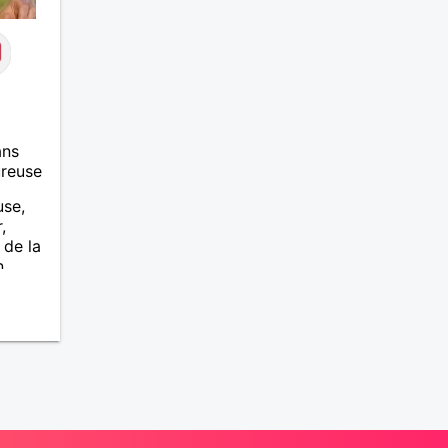
ans
ureuse
use,
,
 de la
n