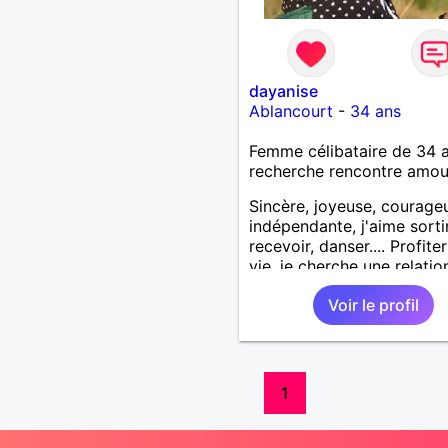
dayanise
Ablancourt
-
34 ans
Femme célibataire de 34 
recherche rencontre amo
Sincère, joyeuse, courage
indépendante, j'aime sortir
recevoir, danser.... Profiter
vie, je cherche une relatio
sérieuse et sincère.
Voir le profil
1