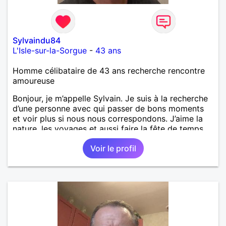
Sylvaindu84
L'Isle-sur-la-Sorgue
-
43 ans
Homme célibataire de 43 ans recherche rencontre
amoureuse
Bonjour, je m’appelle Sylvain. Je suis à la recherche
d’une personne avec qui passer de bons moments
et voir plus si nous nous correspondons. J’aime la
nature, les voyages et aussi faire la fête de temps
en temps ;-)Je suis papa d’un petit garçon de 7 ans
Voir le profil
dont je m’occupe en garde alternée. J’aime à peu
près tous les styles de musique. (Oui je suis pas
trop fan de Jul). Je fais du sport pour garder la
forme et plutôt agréable à regarder. (Enfin je le
pense en tout cas 😂)