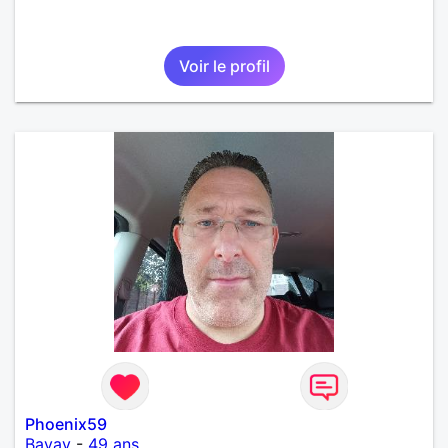
Voir le profil
Phoenix59
Bavay
-
49 ans