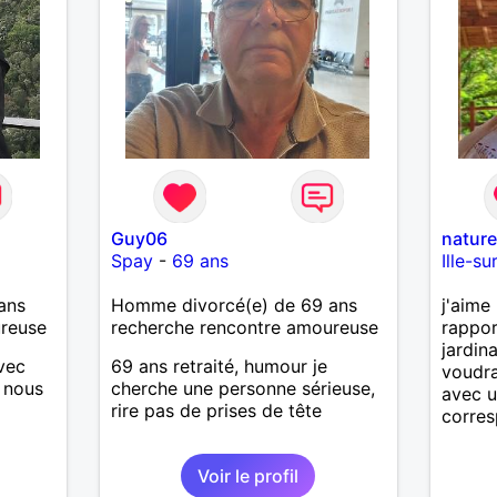
Guy06
natur
Spay
-
69 ans
Ille-su
ans
Homme divorcé(e) de 69 ans
j'aime 
ureuse
recherche rencontre amoureuse
rapport
jardin
vec
69 ans retraité, humour je
voudra
l nous
cherche une personne sérieuse,
avec 
rire pas de prises de tête
corre
Voir le profil