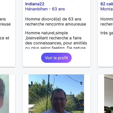
Indiana22
82 cal
Hénanbihen
-
63 ans
Monta
ans
Homme divorcé(e) de 63 ans
Homme 
ureuse
recherche rencontre amoureuse
recher
Homme naturel,simple
très ge
ce et
,bienveillant recherche a faire
des connaissances, pour amitiés
ou plus selon feeling. De nature
très câline et très tactile ,je suis
Voir le profil
fidèle et sincère.,et très
respectueux ! Je ne supporte
pas le mensonge.Rien ne vaut
une vraie rencontre,pour
échanger en toute simplicité,j'ai
du mal à prolonger des
échanges virtuels Je suis plutôt
attiré par des femmes ayant la
cinquantaine ,belles dans leurs
têtes et dans leurs corps.
Féminines naturellement ,sans