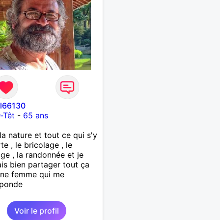
el66130
r-Têt
-
65 ans
la nature et tout ce qui s'y
e , le bricolage , le
age , la randonnée et je
is bien partager tout ça
une femme qui me
sponde
Voir le profil