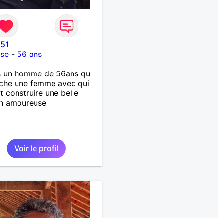
451
use
-
56 ans
s un homme de 56ans qui
rche une femme avec qui
et construire une belle
on amoureuse
Voir le profil