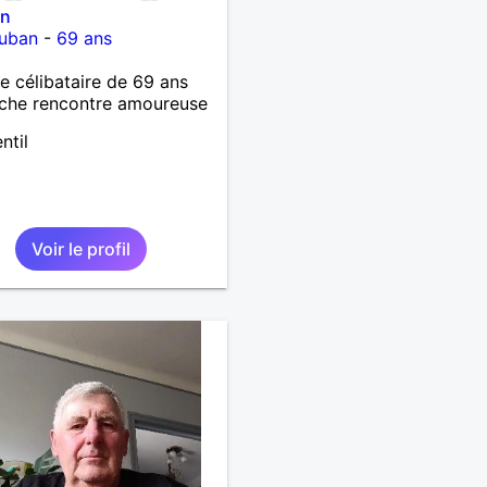
in
uban
-
69 ans
célibataire de 69 ans
che rencontre amoureuse
ntil
Voir le profil