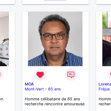
MOA
Loren
Mont-Vert
-
65 ans
Fréjus
on.
Homme célibataire de 65 ans
Homme
a
recherche rencontre amoureuse
recher