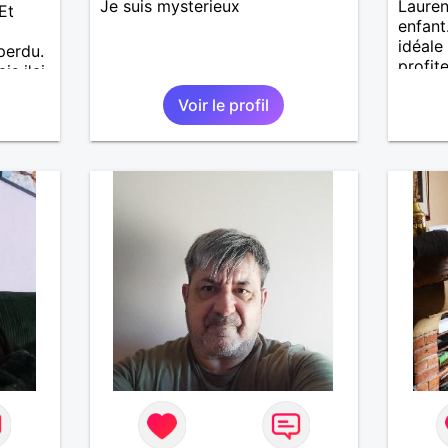
Je suis mysterieux
Lauren
Et
enfant
idéale
perdu.
profit
is j'ai
de co
e pas
Voir le profil
J'aime
. Les
lus