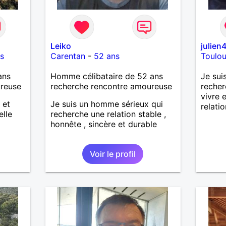
Leiko
julien
s
Carentan
-
52 ans
Toulo
ans
Homme célibataire de 52 ans
Je sui
ureuse
recherche rencontre amoureuse
reche
vivre 
 et
Je suis un homme sérieux qui
relati
elle
recherche une relation stable ,
honnête , sincère et durable
Voir le profil