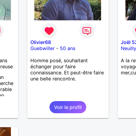
fards ,ni excès A vous de jouer
Mesdames 😉
Olivier68
Joël 5
Guebwiller
-
50 ans
Neuill
ans
Homme posé, souhaitant
A la re
ureuse
échanger pour faire
voyag
connaissance. Et peut-être faire
mer,cu
un
une belle rencontre.
herche
urable
ng
eur de
Voir le profil
nner.