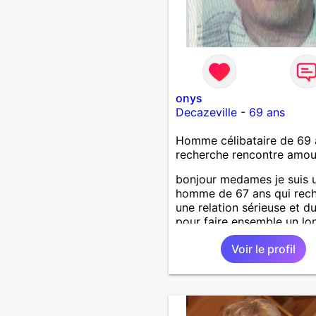
onys
Decazeville
-
69 ans
Homme célibataire de 69 
recherche rencontre amo
bonjour medames je suis 
homme de 67 ans qui rec
une relation sérieuse et d
pour faire ensemble un lo
chemin avec tout le bonh
Voir le profil
l'amour qu'on saura se do