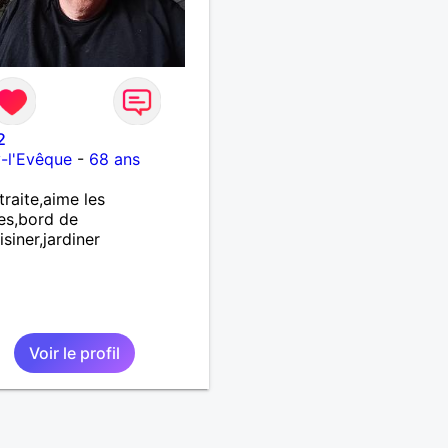
2
y-l'Evêque
-
68 ans
traite,aime les
es,bord de
isiner,jardiner
Voir le profil