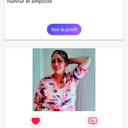
Humour et simplicité
Voir le profil