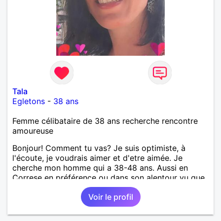
Tala
Egletons
-
38 ans
Femme célibataire de 38 ans recherche rencontre
amoureuse
Bonjour! Comment tu vas? Je suis optimiste, à
l'écoute, je voudrais aimer et d'etre aimée. Je
cherche mon homme qui a 38-48 ans. Aussi en
Correse en préférence ou dans son alentour vu que
je travaille en CDI et je ne peux pas souvent
Voir le profil
voyager loin. Merci. Bon chance à tout le monde.