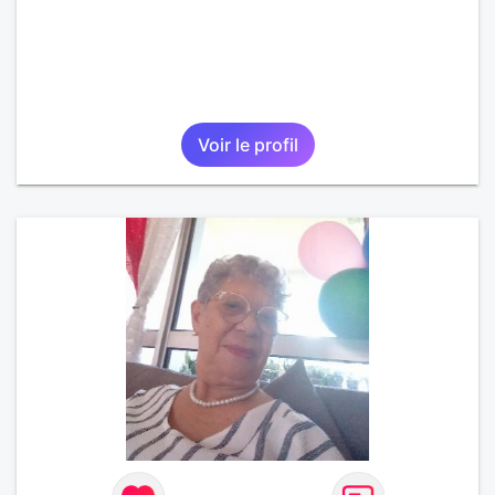
Voir le profil