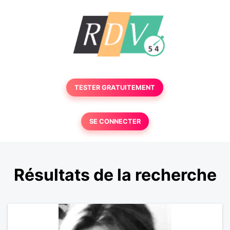
TESTER GRATUITEMENT
SE CONNECTER
Résultats de la recherche