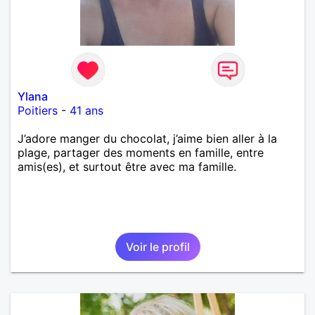
Ylana
Poitiers
-
41 ans
J’adore manger du chocolat, j’aime bien aller à la
plage, partager des moments en famille, entre
amis(es), et surtout être avec ma famille.
Voir le profil