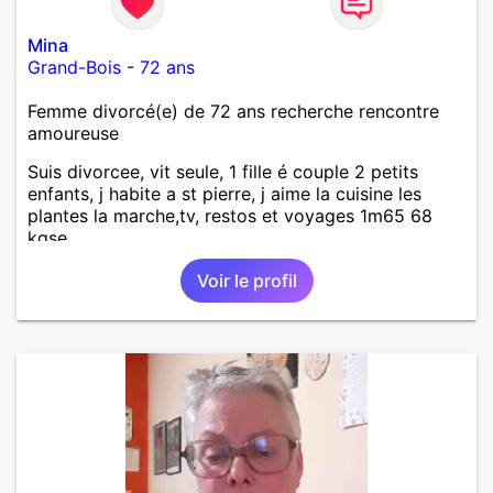
Mina
Grand-Bois
-
72 ans
Femme divorcé(e) de 72 ans recherche rencontre
amoureuse
Suis divorcee, vit seule, 1 fille é couple 2 petits
enfants, j habite a st pierre, j aime la cuisine les
plantes la marche,tv, restos et voyages 1m65 68
kgse
Voir le profil