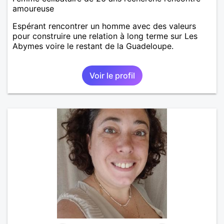
amoureuse
Espérant rencontrer un homme avec des valeurs
pour construire une relation à long terme sur Les
Abymes voire le restant de la Guadeloupe.
Voir le profil