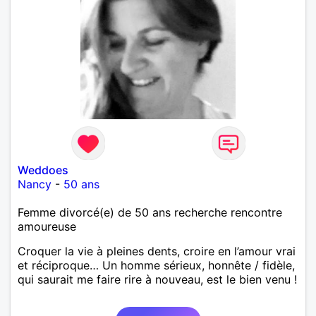
Weddoes
Nancy
-
50 ans
Femme divorcé(e) de 50 ans recherche rencontre
amoureuse
Croquer la vie à pleines dents, croire en l’amour vrai
et réciproque… Un homme sérieux, honnête / fidèle,
qui saurait me faire rire à nouveau, est le bien venu !