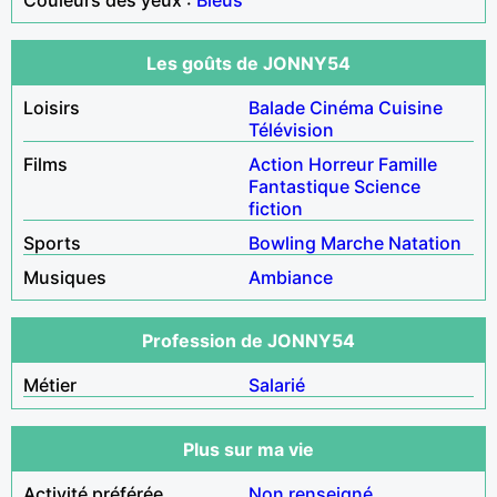
Les goûts de JONNY54
Loisirs
Balade
Cinéma
Cuisine
Télévision
Films
Action
Horreur
Famille
Fantastique
Science
fiction
Sports
Bowling
Marche
Natation
Musiques
Ambiance
Profession de JONNY54
Métier
Salarié
Plus sur ma vie
Activité préférée
Non renseigné