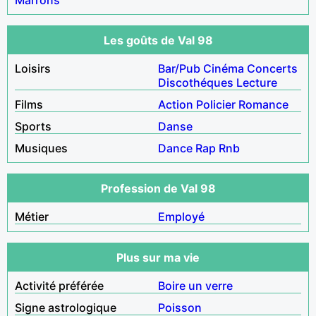
Les goûts de Val 98
Loisirs
Bar/Pub
Cinéma
Concerts
Discothéques
Lecture
Films
Action
Policier
Romance
Sports
Danse
Musiques
Dance
Rap
Rnb
Profession de Val 98
Métier
Employé
Plus sur ma vie
Activité préférée
Boire un verre
Signe astrologique
Poisson