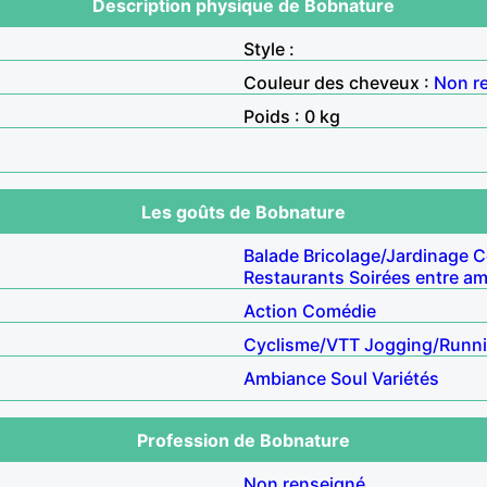
Description physique de Bobnature
Style :
Couleur des cheveux :
Non r
Poids : 0 kg
Les goûts de Bobnature
Balade
Bricolage/Jardinage
C
Restaurants
Soirées entre am
Action
Comédie
Cyclisme/VTT
Jogging/Runn
Ambiance
Soul
Variétés
Profession de Bobnature
Non renseigné