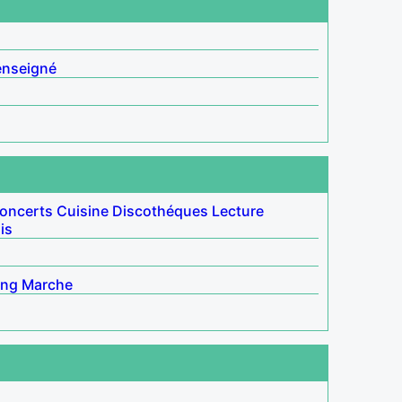
enseigné
oncerts
Cuisine
Discothéques
Lecture
is
ing
Marche